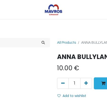
Toys
Sports
Outdoor Toys
Seasonal
Shoe
All Products
ANNA BULLYLA
ANNA BULLYLAN
10.00
€
Add to wishlist