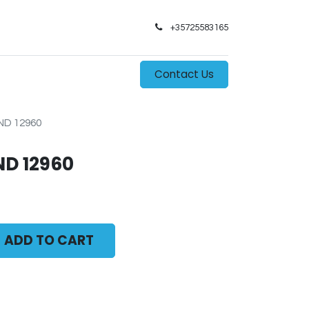
+35725583165​
0
s
Contact Us
ND 12960
D 12960
ADD TO CART