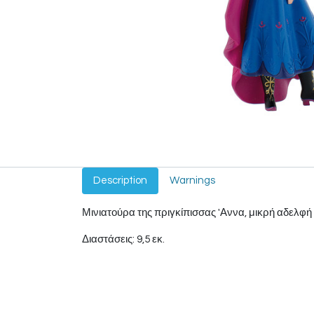
Description
Warnings
Μινιατούρα της πριγκίπισσας 'Αννα, μικρή αδελφή
Διαστάσεις: 9,5 εκ.