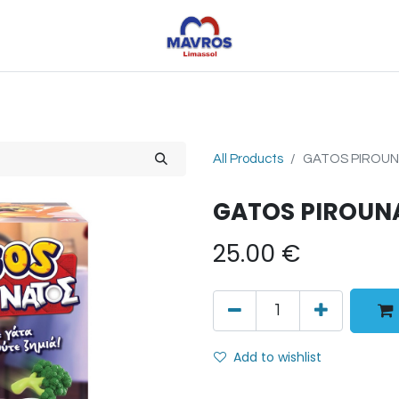
Toys
Sports
Outdoor Toys
Seasonal
Shoe
All Products
GATOS PIROU
GATOS PIROUN
25.00
€
Add to wishlist