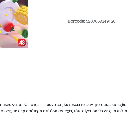
Barcode:
5203068249120
ημένο γάτο... Ο Γάτος Πιρουνάτος, λατρεύει το φαγητό, όμως απεχθά
ίσεις με περισσότερα απ' όσα αντέχει, τότε σίγουρα θα δεις το πιάτ