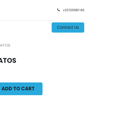
+35725583165​
0
s
Contact Us
NATOS
ATOS
ADD TO CART