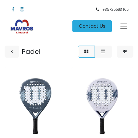
+35725583165​
Contact Us
Padel